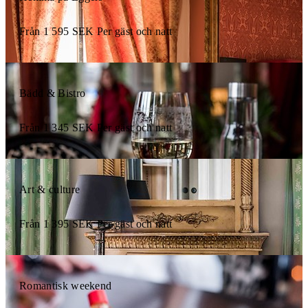
Från
1 595
SEK
Per gäst och natt
Bädd & Bistro
Från
1 345
SEK
Per gäst och natt
Art & culture
Från
1 395
SEK
Per gäst och natt
Romantisk weekend