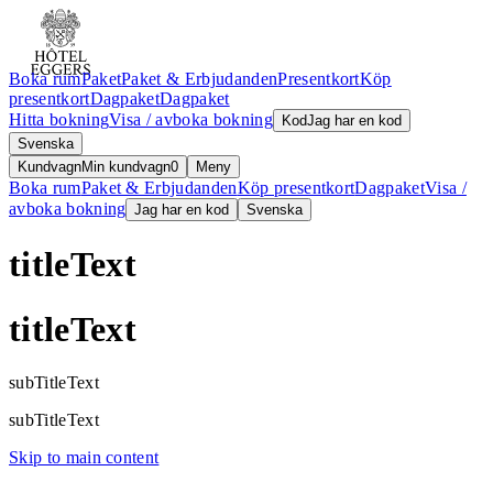
Boka rum
Paket
Paket & Erbjudanden
Presentkort
Köp
presentkort
Dagpaket
Dagpaket
Hitta bokning
Visa / avboka bokning
Kod
Jag har en kod
Svenska
Kundvagn
Min kundvagn
0
Meny
Boka rum
Paket & Erbjudanden
Köp presentkort
Dagpaket
Visa /
avboka bokning
Jag har en kod
Svenska
titleText
titleText
subTitleText
subTitleText
Skip to main content