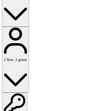
1
Rum
,
2
gäster